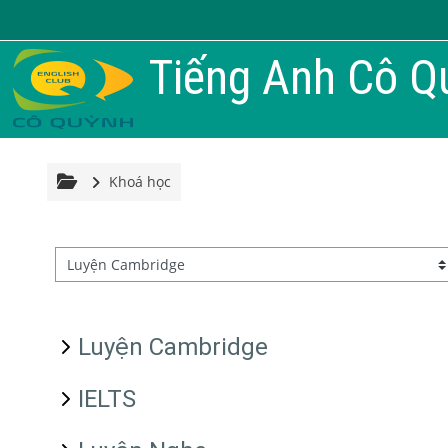
Chuyển tới nội dung chính
Tiếng Anh Cô Q
Khoá học
Danh mục khoá học
Luyện Cambridge
IELTS