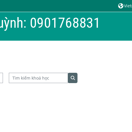
Viet
uỳnh: 0901768831
Tìm kiếm khoá học
Tìm kiếm khoá học